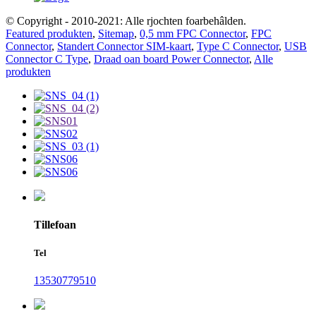
© Copyright - 2010-2021: Alle rjochten foarbehâlden.
Featured produkten
,
Sitemap
,
0,5 mm FPC Connector
,
FPC
Connector
,
Standert Connector SIM-kaart
,
Type C Connector
,
USB
Connector C Type
,
Draad oan board Power Connector
,
Alle
produkten
Tillefoan
Tel
13530779510