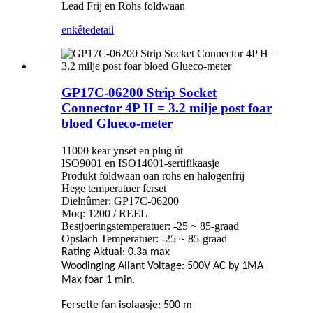
Lead Frij en Rohs foldwaan
enkête
detail
GP17C-06200 Strip Socket
Connector 4P H = 3.2 milje post foar
bloed Glueco-meter
11000 kear ynset en plug út
ISO9001 en ISO14001-sertifikaasje
Produkt foldwaan oan rohs en halogenfrij
Hege temperatuer ferset
Dielnûmer: GP17C-06200
Moq: 1200 / REEL
Bestjoeringstemperatuer: -25 ~ 85-graad
Opslach Temperatuer: -25 ~ 85-graad
Rating Aktual: 0.3a max
Woodinging Allant Voltage: 500V AC by 1MA
Max foar 1 min.
Fersette fan isolaasje: 500 m