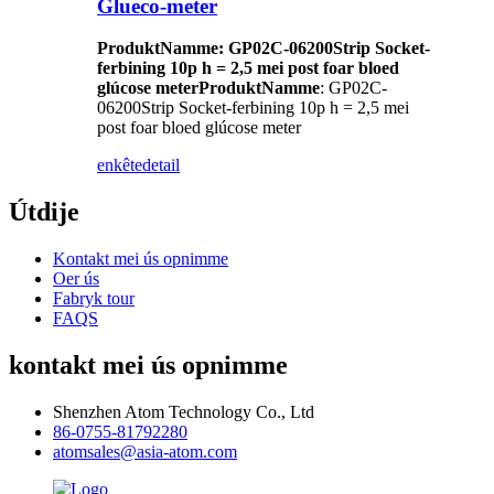
Glueco-meter
Produkt
Namme
: GP02C-06200
Strip Socket-
ferbining 10p h = 2,5 mei post foar bloed
glúcose meter
Produkt
Namme
: GP02C-
06200
Strip Socket-ferbining 10p h = 2,5 mei
post foar bloed glúcose meter
enkête
detail
Útdije
Kontakt mei ús opnimme
Oer ús
Fabryk tour
FAQS
kontakt mei ús opnimme
Shenzhen Atom Technology Co., Ltd
86-0755-81792280
atomsales@asia-atom.com