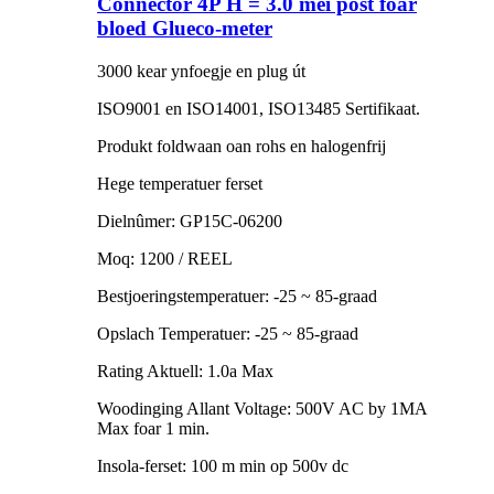
Connector 4P H = 3.0 mei post foar
bloed Glueco-meter
3000 kear ynfoegje en plug út
ISO9001 en ISO14001, ISO13485 Sertifikaat.
Produkt foldwaan oan rohs en halogenfrij
Hege temperatuer ferset
Dielnûmer: GP15C-06200
Moq: 1200 / REEL
Bestjoeringstemperatuer: -25 ~ 85-graad
Opslach Temperatuer: -25 ~ 85-graad
Rating Aktuell: 1.0a Max
Woodinging Allant Voltage: 500V AC by 1MA
Max foar 1 min.
Insola-ferset: 100 m min op 500v dc