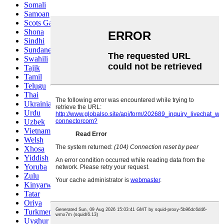
Somali
Samoan
Scots Gaelic
Shona
Sindhi
Sundanese
Swahili
Tajik
Tamil
Telugu
Thai
Ukrainian
Urdu
Uzbek
Vietnamese
Welsh
Xhosa
Yiddish
Yoruba
Zulu
Kinyarwanda
Tatar
Oriya
Turkmen
Uyghur