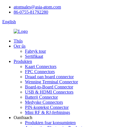
atomsales@asia-atom.com
86-0755-81792280
English
Thús
Oer ús
Fabryk tour
Sertifikaat
Produkten
Kaart Connectors
FPC Connectors
Draad oan board connector
Wenning Terminal Connector
Board-to-Board Connector
USB & HDMI Connectors
Batterij Connector
Medyske Connectors
PIN-koptekst Connector
Mini RF & RJ-ferbinings
Oanfraach
Produkten foar konsuminten