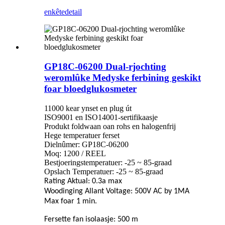
enkête
detail
GP18C-06200 Dual-rjochting
weromlûke Medyske ferbining geskikt
foar bloedglukosmeter
11000 kear ynset en plug út
ISO9001 en ISO14001-sertifikaasje
Produkt foldwaan oan rohs en halogenfrij
Hege temperatuer ferset
Dielnûmer: GP18C-06200
Moq: 1200 / REEL
Bestjoeringstemperatuer: -25 ~ 85-graad
Opslach Temperatuer: -25 ~ 85-graad
Rating Aktual: 0.3a max
Woodinging Allant Voltage: 500V AC by 1MA
Max foar 1 min.
Fersette fan isolaasje: 500 m