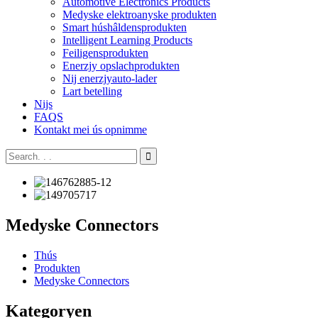
Automotive Electronics Products
Medyske elektroanyske produkten
Smart húshâldensprodukten
Intelligent Learning Products
Feiligensprodukten
Enerzjy opslachprodukten
Nij enerzjyauto-lader
Lart betelling
Nijs
FAQS
Kontakt mei ús opnimme
Medyske Connectors
Thús
Produkten
Medyske Connectors
Kategoryen