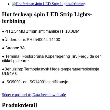
Hot ferkeap 4pin LED Strip Lights-
ferbining
●PH 2.54MM 1*4pin smt manlike H=10.0MM
●Ûnderdielnr. PH254004L-14400
● Stroom: 3A
● Terminal: Fosforbrûns/ Koperlegering Tin/ Fergulde oer
nikkel platearre
●Behuizing: Termoplastysk Hege temperatuerresistinsje
UL94V-0
● ISO9001- en ISO14001-sertifikaasje
Stjoer e-post nei ús
Datasheet downloade
Produktdetail