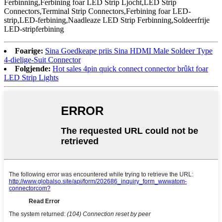
Ferbinning
,
Ferbining foar LED Strip Ljocht
,
LED Strip
Connectors
,
Terminal Strip Connectors
,
Ferbining foar LED-
strip
,
LED-ferbining
,
Naadleaze LED Strip Ferbinning
,
Soldeerfrije
LED-stripferbining
Foarige:
Sina Goedkeape priis Sina HDMI Male Soldeer Type
4-dielige-Suit Connector
Folgjende:
Hot sales 4pin quick connect connector brûkt foar
LED Strip Lights