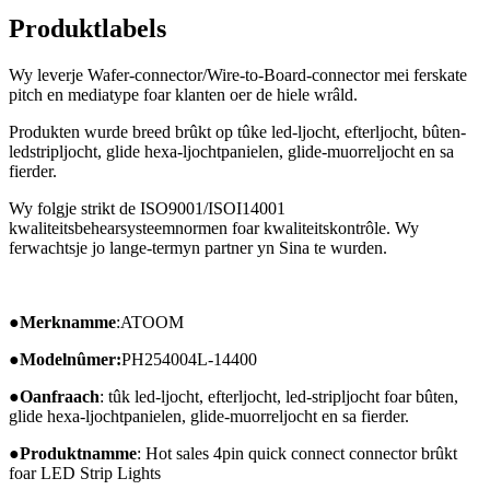
Produktlabels
Wy leverje Wafer-connector/Wire-to-Board-connector mei ferskate
pitch en mediatype foar klanten oer de hiele wrâld.
Produkten wurde breed brûkt op tûke led-ljocht, efterljocht, bûten-
ledstripljocht, glide hexa-ljochtpanielen, glide-muorreljocht en sa
fierder.
Wy folgje strikt de ISO9001/ISOI14001
kwaliteitsbehearsysteemnormen foar kwaliteitskontrôle. Wy
ferwachtsje jo lange-termyn partner yn Sina te wurden.
●
Merknamme
:ATOOM
●Modelnûmer:
PH254004L-14400
●
Oanfraach
: tûk led-ljocht, efterljocht, led-stripljocht foar bûten,
glide hexa-ljochtpanielen, glide-muorreljocht en sa fierder.
●
Produktnamme
: Hot sales 4pin quick connect connector brûkt
foar LED Strip Lights