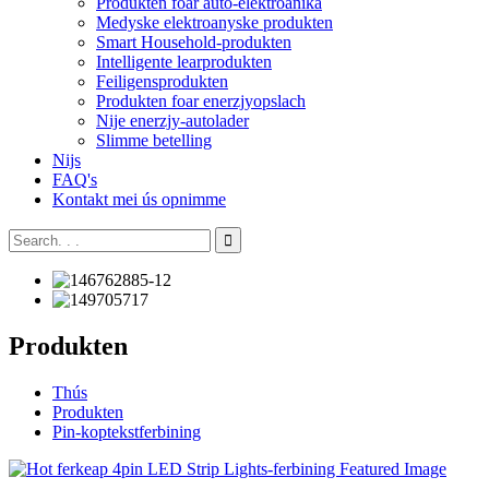
Produkten foar auto-elektroanika
Medyske elektroanyske produkten
Smart Household-produkten
Intelligente learprodukten
Feiligensprodukten
Produkten foar enerzjyopslach
Nije enerzjy-autolader
Slimme betelling
Nijs
FAQ's
Kontakt mei ús opnimme
Produkten
Thús
Produkten
Pin-koptekstferbining