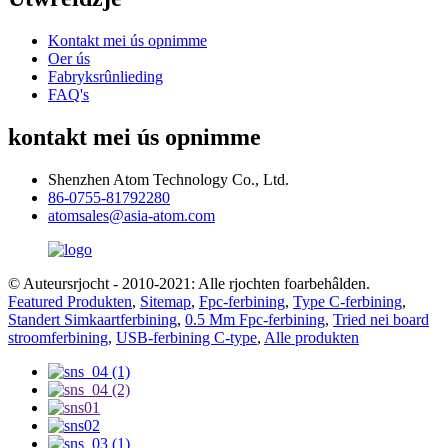
Kontakt mei ús opnimme
Oer ús
Fabryksrûnlieding
FAQ's
kontakt mei ús opnimme
Shenzhen Atom Technology Co., Ltd.
86-0755-81792280
atomsales@asia-atom.com
© Auteursrjocht - 2010-2021: Alle rjochten foarbehâlden.
Featured Produkten
,
Sitemap
,
Fpc-ferbining
,
Type C-ferbining
,
Standert Simkaartferbining
,
0.5 Mm Fpc-ferbining
,
Tried nei board
stroomferbining
,
USB-ferbining C-type
,
Alle produkten