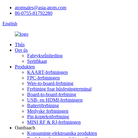
atomsales@asia-atom.com
86-0755-81792280
English
Thús
Oer ús
Fabryksrûnlieding
Sertifikaat
Produkten
KAART-ferbiningen
FPC-ferbiningen
Wire-to-board-ferbining
Ferbining foar húsfestingterminal
Board-to-board-ferbining
USB- en HDMI-ferbiningen
Batterijferbining
Medyske ferbiningen
Pin-koptekstferbining
MINI RF & RJ-ferbiningen
Oanfraach
Konsuminte-elektroanika produkten