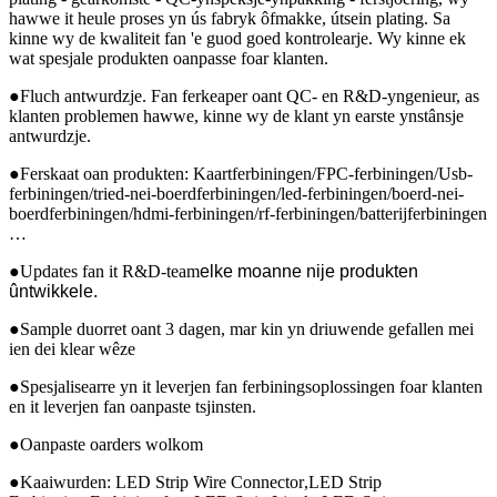
hawwe it heule proses yn ús fabryk ôfmakke, útsein plating. Sa
kinne wy ​​​​de kwaliteit fan 'e guod goed kontrolearje. Wy kinne ek
wat spesjale produkten oanpasse foar klanten.
●
Fluch antwurdzje. Fan ferkeaper oant QC- en R&D-yngenieur, as
klanten problemen hawwe, kinne wy ​​​​de klant yn earste ynstânsje
antwurdzje.
●
Ferskaat oan produkten: Kaartferbiningen/FPC-ferbiningen/Usb-
ferbiningen/tried-nei-boerdferbiningen/led-ferbiningen/boerd-nei-
boerdferbiningen/hdmi-ferbiningen/rf-ferbiningen/batterijferbiningen
…
●
Updates fan it R&D-team
elke moanne nije produkten
ûntwikkele.
●
Sample duorret oant 3 dagen, mar kin yn driuwende gefallen mei
ien dei klear wêze
●
Spesjalisearre yn it leverjen fan ferbiningsoplossingen foar klanten
en it leverjen fan oanpaste tsjinsten.
●
Oanpaste oarders wolkom
●
Kaaiwurden: LED Strip Wire Connector
,
LED Strip