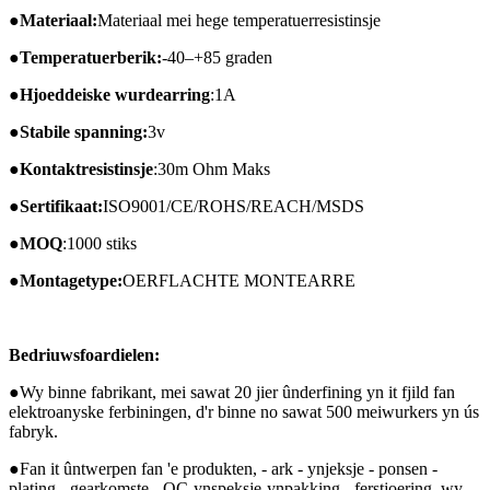
●
Materiaal:
Materiaal mei hege temperatuerresistinsje
●
Temperatuerberik:
-40–+85 graden
●
Hjoeddeiske wurdearring
:1A
●
Stabile spanning:
3v
●
Kontaktresistinsje
:30m Ohm Maks
●
Sertifikaat:
ISO9001/CE/ROHS/REACH/MSDS
●
MOQ
:1000 stiks
●
Montagetype:
OERFLACHTE MONTEARRE
Bedriuwsfoardielen:
●
Wy binne fabrikant, mei sawat 20 jier ûnderfining yn it fjild fan
elektroanyske ferbiningen, d'r binne no sawat 500 meiwurkers yn ús
fabryk.
●
Fan it ûntwerpen fan 'e produkten, - ark - ynjeksje - ponsen -
plating - gearkomste - QC-ynspeksje-ynpakking - ferstjoering, wy